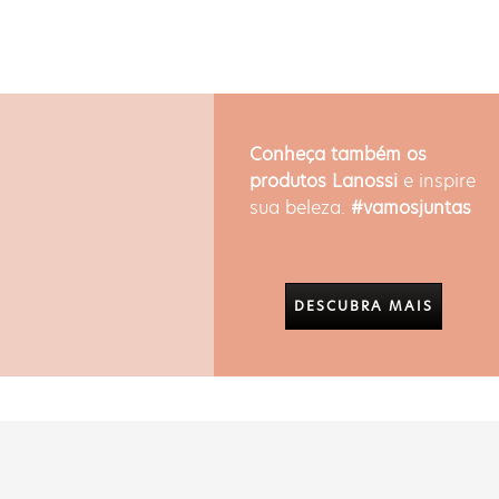
Conheça também os
produtos Lanossi
e inspire
sua beleza.
#vamosjuntas
DESCUBRA MAIS